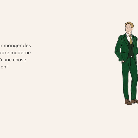
nir manger des
 cadre moderne
à une chose :
son !